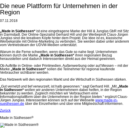
Die neue Plattform für Unternehmen in der
Region
07.11.2018
„Made in Südhessen“
ist eine eingetragene Marke der Hill & Junglas GbR mit Sitz
in Darmstadt. Der Online-Spezialist Gerhard Hill und der Werbeprofi Claus-Jürgen
Junglas sind die kreativen Köpfe hinter dem Projekt. Die Idee ist es, klassische
Werbekanäle mit Online-Marketing zu verbinden. Sie werden dabei unter anderem
vom Vertriebsteam der UDVM-Medien unterstützt.
Warum in die Ferne schweifen, wenn das Gute so nahe liegt. Unternehmen
können durch die Marke
„Made in Südhessen“
ihren regionalen Bezug
herausstellen und dadurch Interessenten direkt aus der Heimat gewinnen.
Ob Auftritte in Online- oder Printmedien, Außenwerbung oder auf Messen – mit der
Marke
„Made in Südhessen“
sollen die Teilnehmer für regional kaufende
Verbraucher sichtbarer werden.
Das Netzwerk will den regionalen Markt und die Wirtschaft in Südhessen stärken.
„Gut vernetzt und tief verwurzelt, ist halb gewonnen.“ sagt Gerhard Hill. „Mit
„Made
in Südhessen“
wollen wir anderen Unternehmern dabei helfen, in der Region
bekannter zu werden. Zugleich möchten wir Verbrauchern eine
Informationsplattform über die Unternehmen in der Region bieten.“ ergänzt Claus-
Jürgen Junglas. Interessenten können sich auf der Webseite
www.made-in-
suedhessen.de
über die Einzelheiten und über eine Mitgliedschaft informieren.
Zurück
®
Made in Südhessen