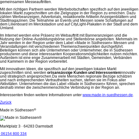
gemeinsamen Messeauftritten.
Mit den richtigen Partnern werden Werbebotschaften spezifisch auf den jeweiligen
lokalen Markt zugeschnitten um die Zielgruppe in der Region zu erreichen. Dazu
zählen Werbeanzeigen, Advertorials, redaktionelle Artikelin Anzeigenblättern und
Stadtmagazinen. Die Teilnahme an Events und Messen sowie Schaltungen auf
dem Lilienboard im Merckstadion und auf CityLight-Plakaten in der Stadt und dem
Umland.
Im Internet werden eine Präsenz im Webauftritt mit Banneranzeigen und die
Nutzung der Online-Ausbildungsbörse und Stellenbörse angeboten. Mehrmals im
Jahr werden in der Region unter dem Label »Made in Südhessen« Messen und
Veranstaltungen mit verschiedenen Themenschwerpunkten durchgeführt.
Beteiligen können sich alle Unternehmen oder Unternehmer, die in Südhessen
produzieren und diese interessanten Kooperationsmöglichkeiten nutzen möchten.
Außerdem ist eine enge Zusammenarbeit mit Städten, Gemeinden, Verbänden
und Kammern in der Region vorbereitet.
Mit innovativen Ideen, die spezifisch auf den jeweiligen lokalen Markt
zugeschnitten sind, werden
ortsansässige Kunden und Interessenten
innovativ
und strategisch angesprochen.Da viele Menschen regionale Bezüge schätzen
und nach entsprechenden Vertrautheiten suchen, stehen sie im Fokus aller
Aktivitäten. Unternehmen die das Label »Made in Südhessen« führen, sprechen
deshalb immer die zwischenmenschliche Verbindung in der Region an.
Interessenten finden weitere Informationen unter
www.made-in-suedhessen.de
.
Zurück
®
Made in Südhessen
Marktplatz 3 · 64283 Darmstadt
06154 800 334