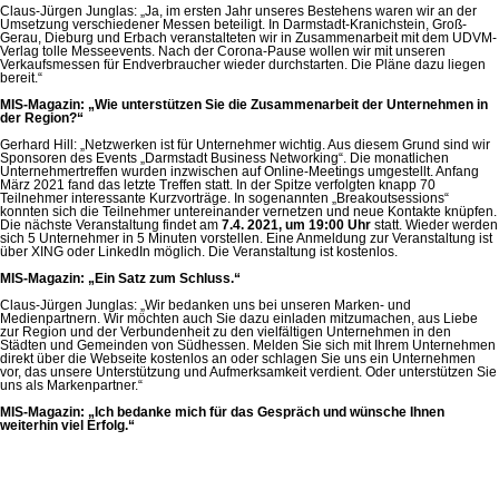
Claus-Jürgen Junglas: „Ja, im ersten Jahr unseres Bestehens waren wir an der
Umsetzung verschiedener Messen beteiligt. In Darmstadt-Kranichstein, Groß-
Gerau, Dieburg und Erbach veranstalteten wir in Zusammenarbeit mit dem UDVM-
Verlag tolle Messeevents. Nach der Corona-Pause wollen wir mit unseren
Verkaufsmessen für Endverbraucher wieder durchstarten. Die Pläne dazu liegen
bereit.“
MIS-Magazin: „Wie unterstützen Sie die Zusammenarbeit der Unternehmen in
der Region?“
Gerhard Hill: „Netzwerken ist für Unternehmer wichtig. Aus diesem Grund sind wir
Sponsoren des Events „Darmstadt Business Networking“. Die monatlichen
Unternehmertreffen wurden inzwischen auf Online-Meetings umgestellt. Anfang
März 2021 fand das letzte Treffen statt. In der Spitze verfolgten knapp 70
Teilnehmer interessante Kurzvorträge. In sogenannten „Breakoutsessions“
konnten sich die Teilnehmer untereinander vernetzen und neue Kontakte knüpfen.
Die nächste Veranstaltung findet am
7.4. 2021, um 19:00 Uhr
statt. Wieder werden
sich 5 Unternehmer in 5 Minuten vorstellen. Eine Anmeldung zur Veranstaltung ist
über XING oder LinkedIn möglich. Die Veranstaltung ist kostenlos.
MIS-Magazin: „Ein Satz zum Schluss.“
Claus-Jürgen Junglas: „Wir bedanken uns bei unseren Marken- und
Medienpartnern. Wir möchten auch Sie dazu einladen mitzumachen, aus Liebe
zur Region und der Verbundenheit zu den vielfältigen Unternehmen in den
Städten und Gemeinden von Südhessen. Melden Sie sich mit Ihrem Unternehmen
direkt über die Webseite kostenlos an oder schlagen Sie uns ein Unternehmen
vor, das unsere Unterstützung und Aufmerksamkeit verdient. Oder unterstützen Sie
uns als Markenpartner.“
MIS-Magazin: „Ich bedanke mich für das Gespräch und wünsche Ihnen
weiterhin viel Erfolg.“