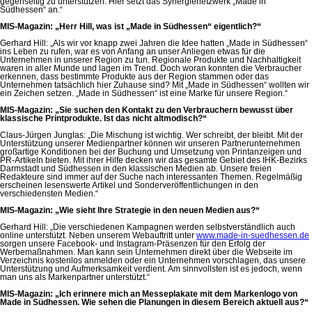
gegenseitig zu unterstützen. Hier setzt das Synergienetzwerk „Made in
Südhessen“ an.“
MIS-Magazin: „Herr Hill, was ist „Made in Südhessen“ eigentlich?“
Gerhard Hill: „Als wir vor knapp zwei Jahren die Idee hatten „Made in Südhessen“
ins Leben zu rufen, war es von Anfang an unser Anliegen etwas für die
Unternehmen in unserer Region zu tun. Regionale Produkte und Nachhaltigkeit
waren in aller Munde und lagen im Trend. Doch woran konnten die Verbraucher
erkennen, dass bestimmte Produkte aus der Region stammen oder das
Unternehmen tatsächlich hier Zuhause sind? Mit „Made in Südhessen“ wollten wir
ein Zeichen setzen. „Made in Südhessen“ ist eine Marke für unsere Region.“
MIS-Magazin: „Sie suchen den Kontakt zu den Verbrauchern bewusst über
klassische Printprodukte. Ist das nicht altmodisch?“
Claus-Jürgen Junglas: „Die Mischung ist wichtig. Wer schreibt, der bleibt. Mit der
Unterstützung unserer Medienpartner können wir unseren Partnerunternehmen
großartige Konditionen bei der Buchung und Umsetzung von Printanzeigen und
PR-Artikeln bieten. Mit ihrer Hilfe decken wir das gesamte Gebiet des IHK-Bezirks
Darmstadt und Südhessen in den klassischen Medien ab. Unsere freien
Redakteure sind immer auf der Suche nach interessanten Themen. Regelmäßig
erscheinen lesenswerte Artikel und Sonderveröffentlichungen in den
verschiedensten Medien.“
MIS-Magazin: „Wie sieht Ihre Strategie in den neuen Medien aus?“
Gerhard Hill: „Die verschiedenen Kampagnen werden selbstverständlich auch
online unterstützt. Neben unserem Webauftritt unter
www.made-in-suedhessen.de
sorgen unsere Facebook- und Instagram-Präsenzen für den Erfolg der
Werbemaßnahmen. Man kann sein Unternehmen direkt über die Webseite im
Verzeichnis kostenlos anmelden oder ein Unternehmen vorschlagen, das unsere
Unterstützung und Aufmerksamkeit verdient. Am sinnvollsten ist es jedoch, wenn
man uns als Markenpartner unterstützt.“
MIS-Magazin: „Ich erinnere mich an Messeplakate mit dem Markenlogo von
Made in Südhessen. Wie sehen die Planungen in diesem Bereich aktuell aus?“