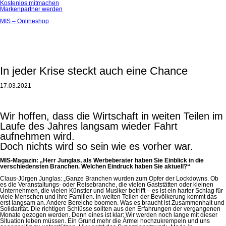
Kostenlos mitmachen
Markenpartner werden
MIS – Onlineshop
In jeder Krise steckt auch eine Chance
17.03.2021
Wir hoffen, dass die Wirtschaft in weiten Teilen im
Laufe des Jahres langsam wieder Fahrt
aufnehmen wird.
Doch nichts wird so sein wie es vorher war.
MIS-Magazin: „Herr Junglas, als Werbeberater haben Sie Einblick in die
verschiedensten Branchen. Welchen Eindruck haben Sie aktuell?“
Claus-Jürgen Junglas: „Ganze Branchen wurden zum Opfer der Lockdowns. Ob
es die Veranstaltungs- oder Reisebranche, die vielen Gaststätten oder kleinen
Unternehmen, die vielen Künstler und Musiker betrifft – es ist ein harter Schlag für
viele Menschen und ihre Familien. In weiten Teilen der Bevölkerung kommt das
erst langsam an. Andere Bereiche boomen. Was es braucht ist Zusammenhalt und
Solidarität. Die richtigen Schlüsse sollten aus den Erfahrungen der vergangenen
Monate gezogen werden. Denn eines ist klar: Wir werden noch lange mit dieser
Situation leben müssen. Ein Grund mehr die Ärmel hochzukrempeln und uns